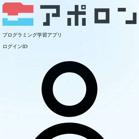
プログラミング学習アプリ
ログインID